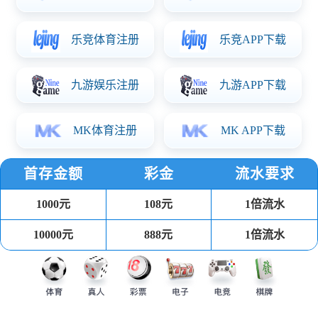
创立初心与品牌愿景
自创立之初，开云体育就确立了“科技驱动体育创新”的发展
方向，融合赛事直播、数据分析与观赛互动体验，打造兼具
专业性与沉浸感的体育平台。 我们希望通过技术力量让开
云体育等体育内容更便捷、更智能地触达全球用户。